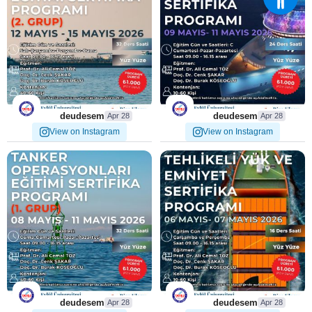
...
...
Operasyonları Eğitimi
Emniyet Sertifika
4
0
5
0
deudesem
deudesem
Apr 28
Apr 28
View on Instagram
View on Instagram
⚓ Uygulamalı Tanker
⚓ Tankerlerde Tehlikeli Yük
...
...
Operasyonları Eğitimi
ve Emniyet Sertifika
3
0
5
0
deudesem
deudesem
Apr 28
Apr 28