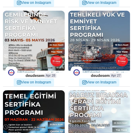
View on Instagram
View on Instagram
🚢 Yolcu Gemilerinde Risk ve
⚓ Tankerlerde Tehlikeli Yük
...
...
Emniyet Sertifika
ve Emniyet Sertifika
5
0
5
0
deudesem
deudesem
Apr 28
Apr 27
View on Instagram
View on Instagram
💻 Siber Güvenlik Temel
🌿 Anlatısal Maruz Bırakma
...
...
Eğitimi Sertifika Programı
Terapisi Eğitimi