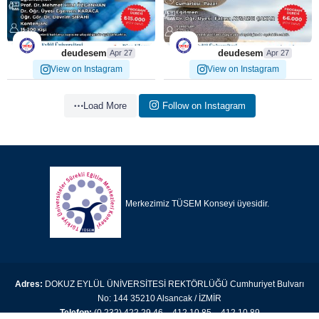
13
0
14
0
deudesem
deudesem
Apr 27
Apr 27
View on Instagram
View on Instagram
Load More
Follow on Instagram
Merkezimiz TÜSEM Konseyi üyesidir.
Adres:
DOKUZ EYLÜL ÜNİVERSİTESİ REKTÖRLÜĞÜ Cumhuriyet Bulvarı
No: 144 35210 Alsancak / İZMİR
Telefon:
(0 232) 422 29 46 – 412 10 85 – 412 10 89