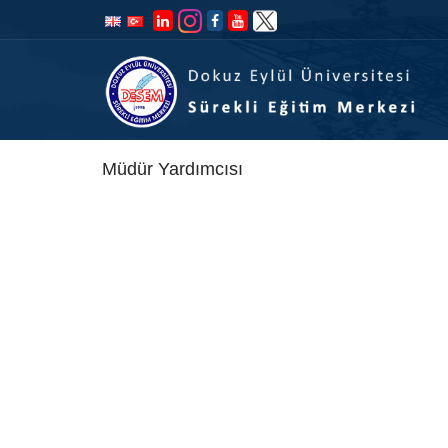
İçeriğe
Navigasyona
atla
atla
Müdür Yardımcısı