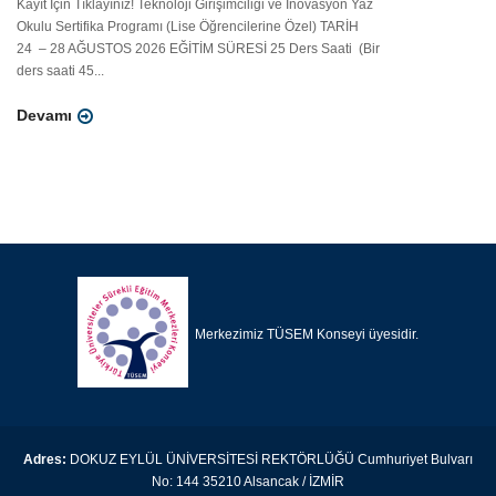
Kayıt İçin Tıklayınız! Teknoloji Girişimciliği ve İnovasyon Yaz
Okulu Sertifika Programı (Lise Öğrencilerine Özel) TARİH
24 – 28 AĞUSTOS 2026 EĞİTİM SÜRESİ 25 Ders Saati (Bir
ders saati 45...
Devamı
Merkezimiz TÜSEM Konseyi üyesidir.
Adres:
DOKUZ EYLÜL ÜNİVERSİTESİ REKTÖRLÜĞÜ Cumhuriyet Bulvarı
No: 144 35210 Alsancak / İZMİR