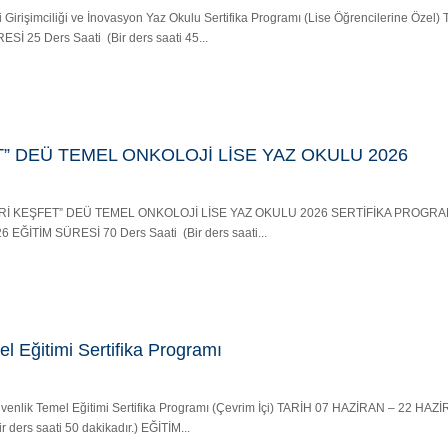
oji Girişimciliği ve İnovasyon Yaz Okulu Sertifika Programı (Lise Öğrencilerine Özel
 25 Ders Saati (Bir ders saati 45...
” DEÜ TEMEL ONKOLOJİ LİSE YAZ OKULU 2026
KANSERİ KEŞFET” DEÜ TEMEL ONKOLOJİ LİSE YAZ OKULU 2026 SERTİFİKA PROGRA
ĞİTİM SÜRESİ 70 Ders Saati (Bir ders saati...
l Eğitimi Sertifika Programı
r Güvenlik Temel Eğitimi Sertifika Programı (Çevrim İçi) TARİH 07 HAZİRAN – 22 HA
ders saati 50 dakikadır.) EĞİTİM...