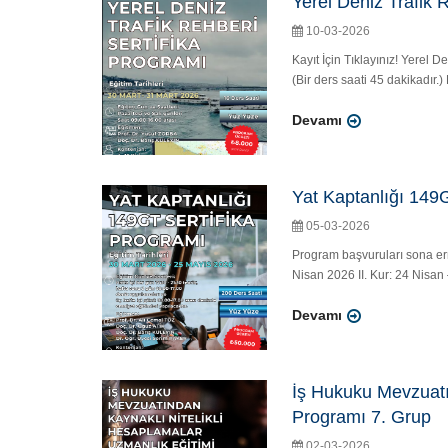
Yerel Deniz Trafik 
10-03-2026
Kayıt İçin Tıklayınız! Yerel
(Bir ders saati 45 dakikadır.
Devamı
Yat Kaptanlığı 149G
05-03-2026
Program başvuruları sona erm
Nisan 2026 II. Kur: 24 Nisan –
Devamı
İş Hukuku Mevzuatın
Programı 7. Grup
02-03-2026