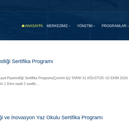
ANASAYFA
MERKEZİMİZ
YÖNETİM
PROGRAMLAR
tliği Sertifika Programı
yo Kayıt Piyanistliği Sertifika Programı(Çevrim İçi) TARİH 31 AĞUSTOS- 02 EKİM 20
n 1 Ders saati 2 saattir....
liği ve İnovasyon Yaz Okulu Sertifika Programı