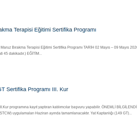
akma Terapisi Eğitimi Sertifika Programı
ısal Maruz Bırakma Terapisi Eğitimi Sertifika Programı TARİH 02 Mayıs – 09 Mayıs 
ti 45 dakikadır.) EĞİTİM...
T Sertifika Programı III. Kur
r ve II.Kur programına kayıt yaptıran katılımcılar başvuru yapabilir. ÖNEMLİ BİLGİL
(STCW) uygulamaları Haziran ayında tamamlanacaktır. Yat Kaptanlığı (149 GT)...