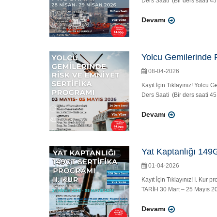
Ders Saati (Bir ders saati 4
Devamı
Yolcu Gemilerinde R
08-04-2026
Kayıt İçin Tıklayınız! Yolc
Ders Saati (Bir ders saati 4
Devamı
Yat Kaptanlığı 149G
01-04-2026
Kayıt İçin Tıklayınız! I. Kur 
TARİH 30 Mart – 25 Mayıs 202
Devamı