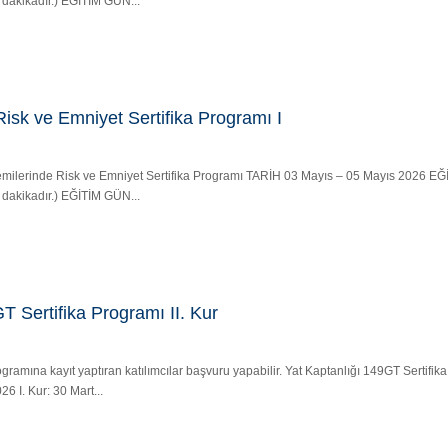
5 dakikadır.) EĞİTİM GÜN...
isk ve Emniyet Sertifika Programı I
u Gemilerinde Risk ve Emniyet Sertifika Programı TARİH 03 Mayıs – 05 Mayıs 2026 
5 dakikadır.) EĞİTİM GÜN...
T Sertifika Programı II. Kur
programına kayıt yaptıran katılımcılar başvuru yapabilir. Yat Kaptanlığı 149GT Sertifika
6 I. Kur: 30 Mart...