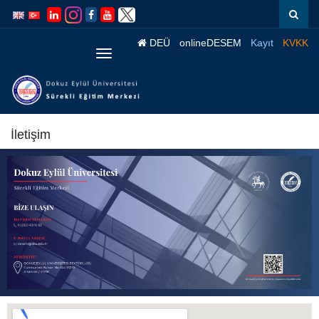
İçeriğe
Navigasyona
atla
atla
DEÜ
onlineDESEM
Kayıt
KVKK
Menüye
Geç
İletişim