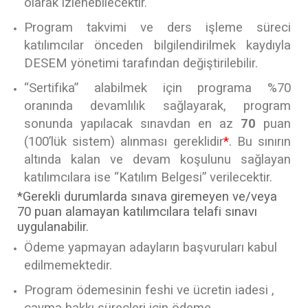
olarak izlenebilecektir.
Program takvimi ve ders işleme süreci
katılımcılar önceden bilgilendirilmek kaydıyla
DESEM yönetimi tarafından değiştirilebilir.
“Sertifika”
alabilmek için programa %70
oranında devamlılık sağlayarak, program
sonunda yapılacak sınavdan en az
70
puan
(100’lük sistem)
alınması gereklidir
*
. Bu sınırın
altında kalan ve devam koşulunu sağlayan
katılımcılara ise
“Katılım Belgesi”
verilecektir.
*
Gerekli durumlarda sınava giremeyen ve/veya
70
puan alamayan katılımcılara telafi sınavı
uygulanabilir.
Ödeme yapmayan adayların başvuruları kabul
edilmemektedir.
Program ödemesinin feshi ve ücretin iadesi ,
cayma hakkı süreçleri için ödeme