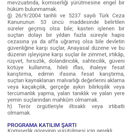
mevzuatında, komiserliği yürütmesine engel bir
hüküm bulunmamak.
ğ) 26/9/2004 tarihli ve 5237 sayılı Türk Ceza
Kanununun 53 üncü maddesinde belirtilen
süreler geçmiş olsa bile; kasten işlenen bir
suçtan dolayı bir yıldan fazla süreyle hapis
cezasına ya da affa uğramış olsa bile devletin
güvenliğine karşı suçlar, Anayasal düzene ve bu
düzenin işleyişine karşı suçlar ile zimmet, irtikâp,
rüşvet, hırsızlık, dolandırıcılık, sahtecilik, güveni
kötüye kullanma, hileli iflas, ihaleye fesat
karıştırma, edimin ifasına fesat karıştırma,
suçtan kaynaklanan malvarlığı değerlerini aklama
veya kaçakçılık, gerçeğe aykırı bilirkişilik veya
tercümanlık yapma, yalan tanıklık ve yalan yere
yemin suçlarından mahkûm olmamak.
h) Terör örgütleriyle iltisaklı veya irtibatlı
olmamak.
PROGRAMA KATILIM ŞARTI
Komiserlik görevinin yürütülmesi için gerekli