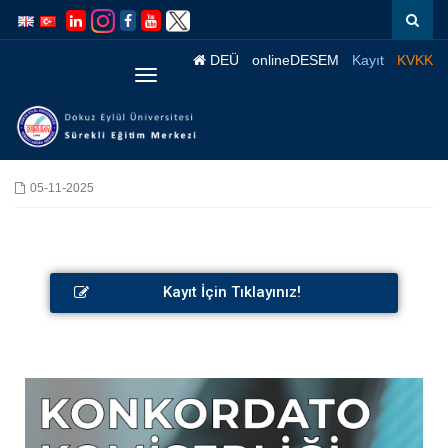
İçeriğe
Navigasyona
atla
atla
DEÜ
onlineDESEM
Kayıt
KVKK
Menüye
Geç
05-11-2025
Kayıt İçin Tıklayınız!